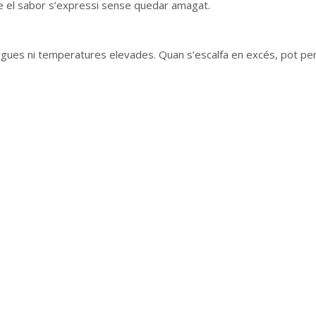
ue el sabor s’expressi sense quedar amagat.
gues ni temperatures elevades. Quan s’escalfa en excés, pot perdre
t.
portant. Utilitzada amb mesura, pot transformar un plat sencer. Aq
 domèstica.
ultat arriba quan el producte és el centre i la cuina acompanya, s
ntes Freqüents
Contacta'ns
Cookies
Privacitat
Avís L