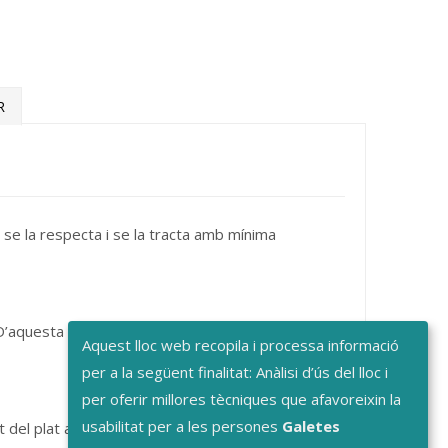
R
an se la respecta i se la tracta amb mínima
 D’aquesta manera, conserva la textura i el
Aquest lloc web recopila i processa informació
per a la següent finalitat: Anàlisi d’ús del lloc i
per oferir millores tècniques que afavoreixin la
usabilitat per a les persones
Galetes
del plat actua com a base i el producte aporta el