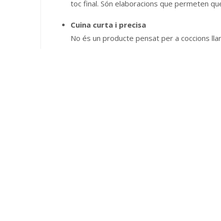
toc final. Són elaboracions que permeten q
Cuina curta i precisa
No és un producte pensat per a coccions llar
controlada és clau per obtenir un bon resulta
Menys és més
Amb la garoina, la quantitat no és el més im
valorat tant a la cuina professional com a la
Treballar la garoina és entendre que el millor res
Informació De Productes
Receptes
Pregu