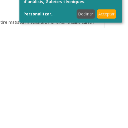
d'anàlisis, Galetes tècniques
.
Personalitzar
...
Declinar
Acceptar
 matisos i intensitat. Per això, la cuina curta i
uesta filosofia la converteix en un ingredient molt
ense protagonismes innecessaris.
egal
Canal De L'informant
Contractació