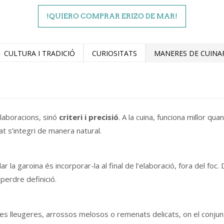
!QUIERO COMPRAR ERIZO DE MAR!
CULTURA I TRADICIÓ
CURIOSITATS
MANERES DE CUINA
laboracions, sinó
criteri i precisió
. A la cuina, funciona millor qu
at s’integri de manera natural.
 la garoina és incorporar-la al final de l’elaboració, fora del foc.
perdre definició.
s lleugeres, arrossos melosos o remenats delicats, on el conjunt 