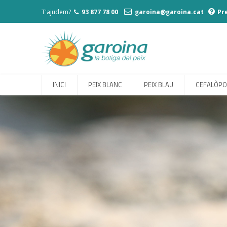
T'ajudem?
93 877 78 00
garoina@garoina.cat
Pr
INICI
PEIX BLANC
PEIX BLAU
CEFALÒP