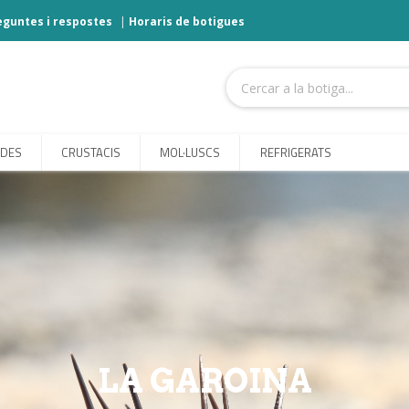
eguntes i respostes
|
Horaris de botigues
ODES
CRUSTACIS
MOL·LUSCS
REFRIGERATS
LA GAROINA