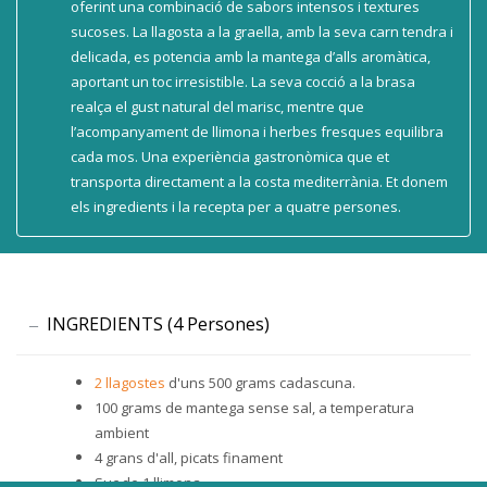
oferint una combinació de sabors intensos i textures
sucoses. La llagosta a la graella, amb la seva carn tendra i
delicada, es potencia amb la mantega d’alls aromàtica,
aportant un toc irresistible. La seva cocció a la brasa
realça el gust natural del marisc, mentre que
l’acompanyament de llimona i herbes fresques equilibra
cada mos. Una experiència gastronòmica que et
transporta directament a la costa mediterrània. Et donem
els ingredients i la recepta per a quatre persones.
INGREDIENTS (4 Persones)
2 llagostes
d'uns 500 grams cadascuna.
100 grams de mantega sense sal, a temperatura
ambient
4 grans d'all, picats finament
Suc de 1 llimona