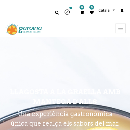
0
0
Català
LLAGOSTA A LA GRAELLA AMB
MANTEGA D'ALLS
Una experiència gastronòmica
única que realça els sabors del mar.