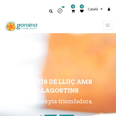
0
0
Català
PASTÍS DE LLUÇ AMB
LLAGOSTINS
Una recepta triomfadora.