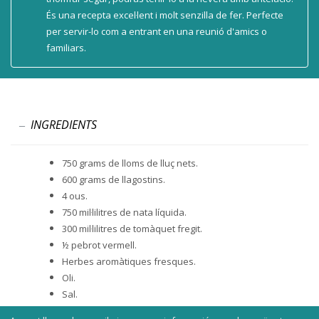
És una recepta excel·lent i molt senzilla de fer. Perfecte
per servir-lo com a entrant en una reunió d'amics o
familiars.
INGREDIENTS
750 grams de lloms de lluç nets.
600 grams de llagostins.
4 ous.
750 mil·lilitres de nata líquida.
300 mil·lilitres de tomàquet fregit.
½ pebrot vermell.
Herbes aromàtiques fresques.
Oli.
Sal.
Pebre.