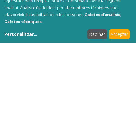
Aquest lloc web recopila i processa informació per a la següent
finalitat: Anàlisi d’ús del lloc i per oferir millores tècniques que
PREPARACIÓ
afavoreixin la usabilitat per a les persones
Galetes d'anàlisis,
Galetes tècniques
.
Daura el lluç.
Salpimenta els lloms de lluç i
Personalitzar
...
Declinar
Acceptar
daura'ls en una paella amb oli, 4 minuts per cada
costat.
Bat els ous.
Bat els ous amb 500 ml de nata i la
meitat del tomàquet i salpimenta-ho. Afegeix el peix
esmicolat i els llagostins pelats i trossejats (guarda
alguns per a la decoració final. Reserva els caps i
les peles).
Aboca la preparació.
Preescalfa el forn a 180ºC.
Folra amb paper vegetal un motlle de bescuit
allargat i aboca-hi la preparació de peix.
Enforna al bany maria.
Enforna al bany maria i
tapat durant 45 minuts; comprova la cocció, retira i
deixa que s'atemperi al bany maria.
Ofega les peles.
Ofega en una paella amb oli
els caps i peles reservades, aixafant-les amb