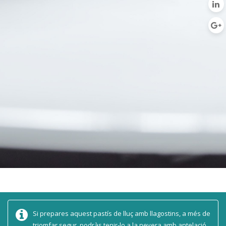
Si prepares aquest pastís de lluç amb llagostins, a més de
triomfar segur, podràs tenir-lo a la nevera amb antelació.