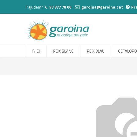
T'ajudem?
93 877 78 00
garoina@garoina.cat
Pr
INICI
PEIX BLANC
PEIX BLAU
CEFALÒP