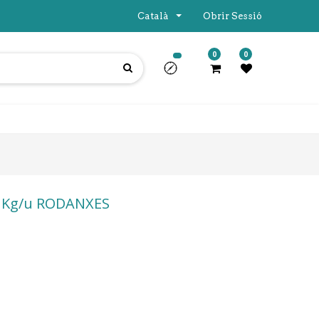
Català
Obrir Sessió
0
0
 Kg/u RODANXES