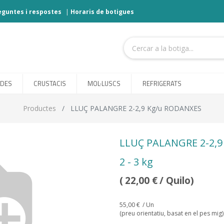
eguntes i respostes
|
Horaris de botigues
ODES
CRUSTACIS
MOL·LUSCS
REFRIGERATS
Productes
LLUÇ PALANGRE 2-2,9 Kg/u RODANXES
LLUÇ PALANGRE 2-2,9
2 - 3 kg
(
22,00
€
/ Quilo)
55,00
€
/ Un
(preu orientatiu, basat en el pes mig)