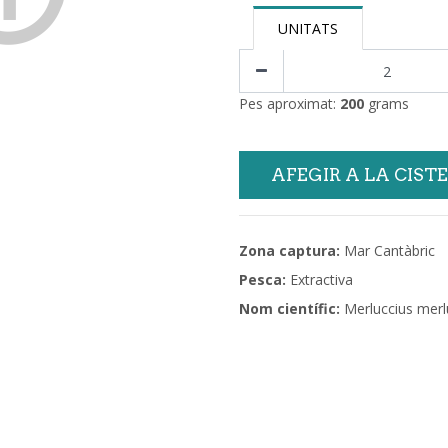
UNITATS
Pes aproximat:
200
grams
AFEGIR A LA CIST
Zona captura:
Mar Cantàbric
Pesca:
Extractiva
Nom científic:
Merluccius merl