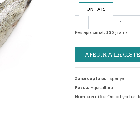
UNITATS
Pes aproximat:
350
grams
AFEGIR A LA CIST
Zona captura:
Espanya
Pesca:
Aqüicultura
Nom científic:
Oncorhynchus M