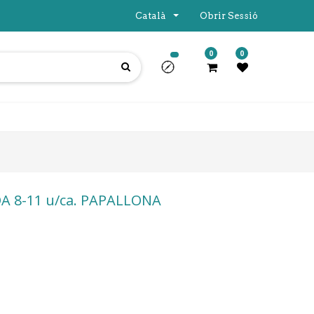
Català
Obrir Sessió
0
0
 8-11 u/ca. PAPALLONA