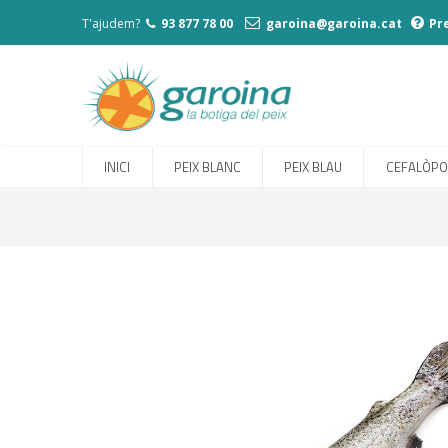
T'ajudem?
93 877 78 00
garoina@garoina.cat
Pr
INICI
PEIX BLANC
PEIX BLAU
CEFALÒP