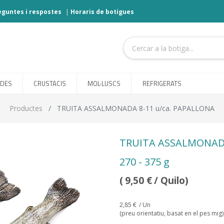
eguntes i respostes
|
Horaris de botigues
ODES
CRUSTACIS
MOL·LUSCS
REFRIGERATS
Productes
TRUITA ASSALMONADA 8-11 u/ca. PAPALLONA
TRUITA ASSALMONADA
270 - 375 g
(
9,50
€
/ Quilo)
2,85
€
/ Un
(preu orientatiu, basat en el pes mig)