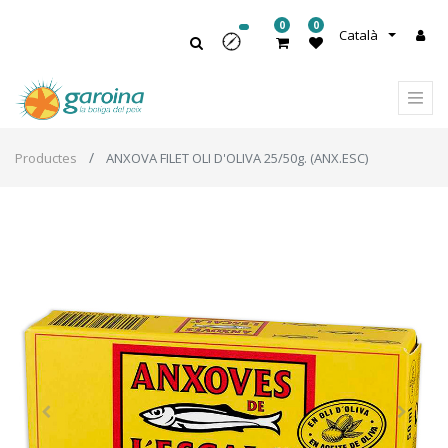
0
0
Català
Productes
ANXOVA FILET OLI D'OLIVA 25/50g. (ANX.ESC)