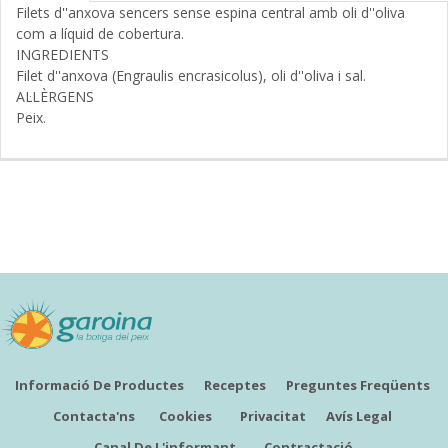
Filets d''anxova sencers sense espina central amb oli d''oliva
com a líquid de cobertura.
INGREDIENTS
Filet d''anxova (Engraulis encrasicolus), oli d''oliva i sal.
AL·LÈRGENS
Peix.
Informació De Productes
Receptes
Preguntes Freqüents
Contacta'ns
Cookies
Privacitat
Avís Legal
Canal De L'informant
Contractació