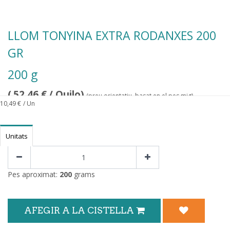
LLOM TONYINA EXTRA RODANXES 200
GR
200 g
(
52,46
€
/ Quilo)
(preu orientatiu, basat en el pes mig)
10,49
€
/ Un
Unitats
Pes aproximat:
200
grams
AFEGIR A LA CISTELLA