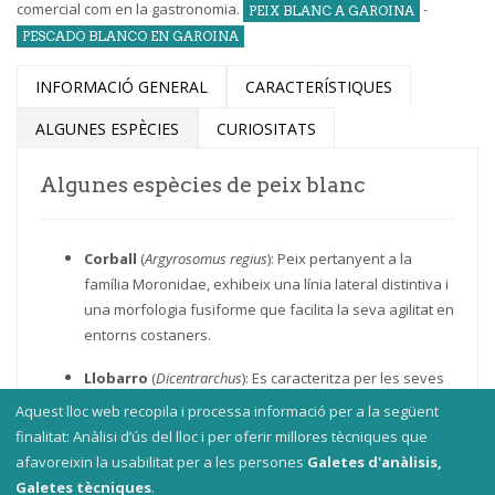
comercial com en la gastronomia.
-
PEIX BLANC A GAROINA
PESCADO BLANCO EN GAROINA
INFORMACIÓ GENERAL
CARACTERÍSTIQUES
ALGUNES ESPÈCIES
CURIOSITATS
Algunes espècies de peix blanc
Corball
(
Argyrosomus regius
): Peix pertanyent a la
família Moronidae, exhibeix una línia lateral distintiva i
una morfologia fusiforme que facilita la seva agilitat en
entorns costaners.
Llobarro
(
Dicentrarchus
): Es caracteritza per les seves
aletes pectorals llargues i la seva capacitat de
Aquest lloc web recopila i processa informació per a la següent
sobreviure en hàbitats salins i d'aigua dolça.
finalitat: Anàlisi d’ús del lloc i per oferir millores tècniques que
afavoreixin la usabilitat per a les persones
Galetes d'anàlisis,
Bacallà
(
Gadus
): Destaca per les seves mandíbules
Galetes tècniques
.