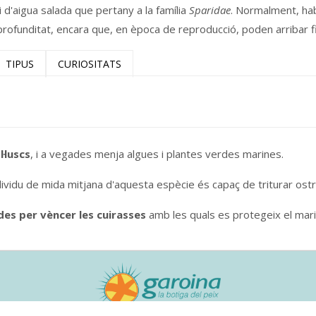
i d'aigua salada que pertany a la família
Sparidae
. Normalment, ha
rofunditat, encara que, en època de reproducció, poden arribar 
TIPUS
CURIOSITATS
·luscs
, i a vegades menja algues i plantes verdes marines.
ividu de mida mitjana d'aquesta espècie és capaç de triturar ostr
es per vèncer les cuirasses
amb les quals es protegeix el mari