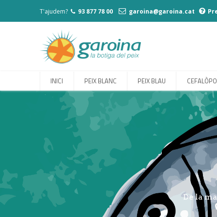
T'ajudem?
93 877 78 00
garoina@garoina.cat
Pr
INICI
PEIX BLANC
PEIX BLAU
CEFALÒP
De la ma