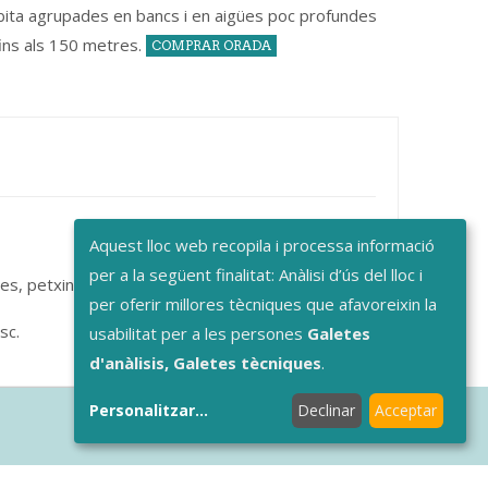
bita agrupades en bancs i en aigües poc profundes
fins als 150 metres.
COMPRAR ORADA
Aquest lloc web recopila i processa informació
per a la següent finalitat: Anàlisi d’ús del lloc i
es, petxines o escopinyes amb molta facilitat.
per oferir millores tècniques que afavoreixin la
sc.
usabilitat per a les persones
Galetes
d'anàlisis, Galetes tècniques
.
Personalitzar
...
Declinar
Acceptar