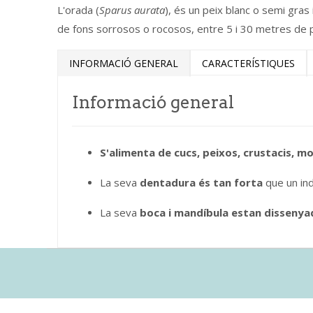
L'orada (
Sparus aurata
), és un peix blanc o semi gras 
de fons sorrosos o rocosos, entre 5 i 30 metres de p
INFORMACIÓ GENERAL
CARACTERÍSTIQUES
Informació general
S'alimenta de cucs, peixos, crustacis, mol
La seva
dentadura és tan forta
que un ind
La seva
boca i mandíbula estan dissenyad