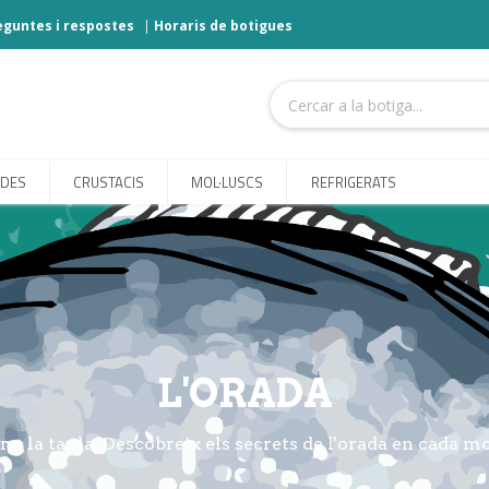
eguntes i respostes
|
Horaris de botigues
ODES
CRUSTACIS
MOL·LUSCS
REFRIGERATS
L'ORADA
r a la taula: Descobreix els secrets de l'orada en cada m