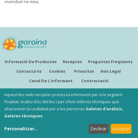
vivendum ne mea,
Informació De Productes
Receptes
Preguntes Freqüents
Contacta'ns
Cookies
Privacitat
Avís Legal
Canal De L'informant
Contractació
CATALÀ
Aquest lloc web recopila i processa informació per a la següent
finalitat: Anàlisi d’ús del lloc i per oferir millores tècniques que
afavoreixin la usabilitat per a les persones
Galetes d'anàlisis,
Copyright ©
Garoina, la botiga del peix
Galetes tècniques
.
Les nostres botigues
:
Garoina Sant Fruitós
i
Garoina
Personalitzar
...
Declinar
Acceptar
Santpedor