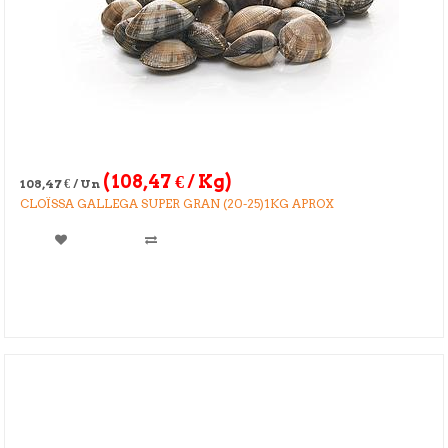
(
108,47
€
/ Kg)
108,47
€
/ Un
CLOÏSSA GALLEGA SUPER GRAN (20-25)1KG APROX