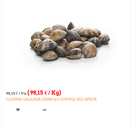
(
98,15
€
/ Kg)
98,15
€
/ Un
CLOÏSSA GALLEGA GRAN (40-50P/KG) 1KG APROX.