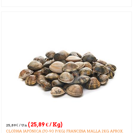
(
25,89
€
/ Kg)
25,89
€
/ Un
CLOÏSSA JAPÓNICA (70-90 P/KG) FRANCESA MALLA 2KG APROX.