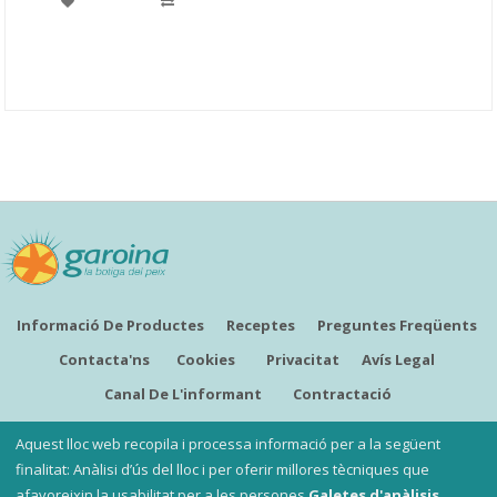
Informació De Productes
Receptes
Preguntes Freqüents
Contacta'ns
Cookies
Privacitat
Avís Legal
Canal De L'informant
Contractació
CATALÀ
Aquest lloc web recopila i processa informació per a la següent
finalitat: Anàlisi d’ús del lloc i per oferir millores tècniques que
afavoreixin la usabilitat per a les persones
Galetes d'anàlisis,