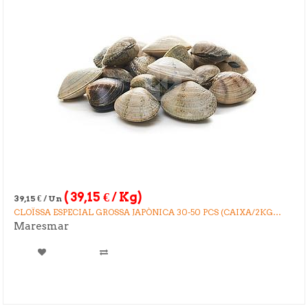
(
39,15
€
/ Kg)
39,15
€
/ Un
CLOÏSSA ESPECIAL GROSSA JAPÒNICA 30-50 PCS (CAIXA/2KG
APROX)
Maresmar