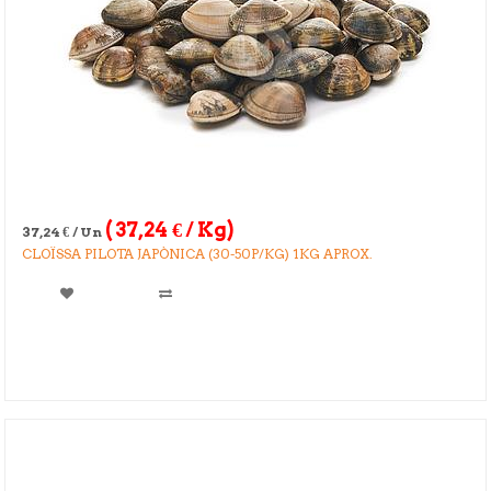
(
37,24
€
/ Kg)
37,24
€
/ Un
CLOÏSSA PILOTA JAPÒNICA (30-50P/KG) 1KG APROX.