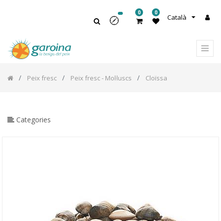
0
0
Català
Peix fresc
Peix fresc - Mol·luscs
Cloïssa
Categories