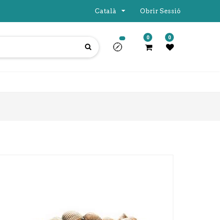
Català
Obrir Sessió
0
0