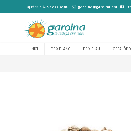
T'ajudem?
93 877 78 00
garoina@garoina.cat
Pr
INICI
PEIX BLANC
PEIX BLAU
CEFALÒP