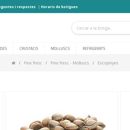
eguntes i respostes
|
Horaris de botigues
ODES
CRUSTACIS
MOL·LUSCS
REFRIGERATS
Peix fresc
Peix fresc - Mol·luscs
Escopinyes