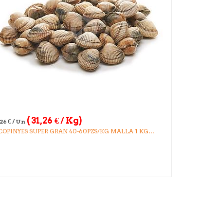
(
31,26
€
/ Kg)
,26
€
/ Un
COPINYES SUPER GRAN 40-60PZS/KG MALLA 1 KG
ROX