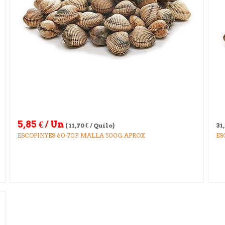
5,85
€
/ Un
(
11,70
€
/ Quilo)
31
ESCOPINYES 60-70P. MALLA 500G APROX
ES
AP