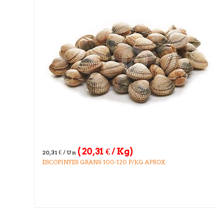
(
20,31
€
/ Kg)
20,31
€
/ Un
ESCOPINYES GRANS 100-120 P/KG APROX.