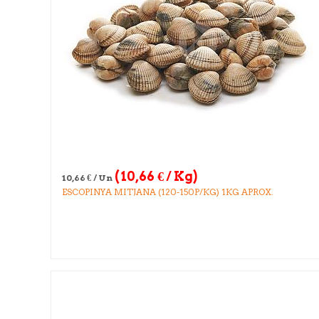
(
10,66
€
/ Kg)
10,66
€
/ Un
ESCOPINYA MITJANA (120-150P/KG) 1KG APROX.