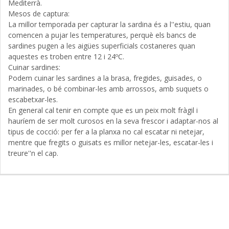
Mediterrà.
Mesos de captura:
La millor temporada per capturar la sardina és a l''estiu, quan
comencen a pujar les temperatures, perquè els bancs de
sardines pugen a les aigües superficials costaneres quan
aquestes es troben entre 12 i 24ºC.
Cuinar sardines:
Podem cuinar les sardines a la brasa, fregides, guisades, o
marinades, o bé combinar-les amb arrossos, amb suquets o
escabetxar-les.
En general cal tenir en compte que es un peix molt fràgil i
hauríem de ser molt curosos en la seva frescor i adaptar-nos al
tipus de cocció: per fer a la planxa no cal escatar ni netejar,
mentre que fregits o guisats es millor netejar-les, escatar-les i
treure''n el cap.