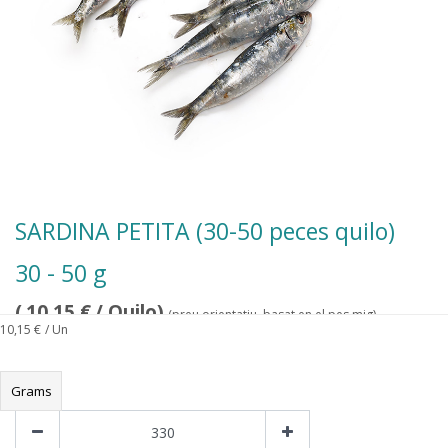
SARDINA PETITA (30-50 peces quilo)
30 - 50 g
(
10,15
€
/ Quilo)
(preu orientatiu, basat en el pes mig)
10,15
€
/ Un
Grams