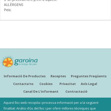
AL·LÈRGENS
Peix.
Informació De Productes
Receptes
Preguntes Freqüents
Contacta'ns
Cookies
Privacitat
Avís Legal
Canal De L'informant
Contractació
CATALÀ
Aquest lloc web recopila i processa informació per a la següent
finalitat: Anàlisi d’ús del lloc i per oferir millores tècniques que