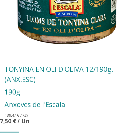
TONYINA EN OLI D'OLIVA 12/190g.
(ANX.ESC)
190g
Anxoves de l'Escala
(
39,47
€
/ Kg)
7,50
€
/ Un