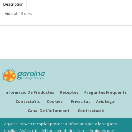
Description
Vida útil 3 dies
Informació De Productes
Receptes
Preguntes Freqüents
Contacta'ns
Cookies
Privacitat
Avís Legal
Canal De L'informant
Contractació
CATALÀ
Aquest lloc web recopila i processa informació per a la següent
finalitat: Anàlisi d’ús del lloc i per oferir millores tècniques que