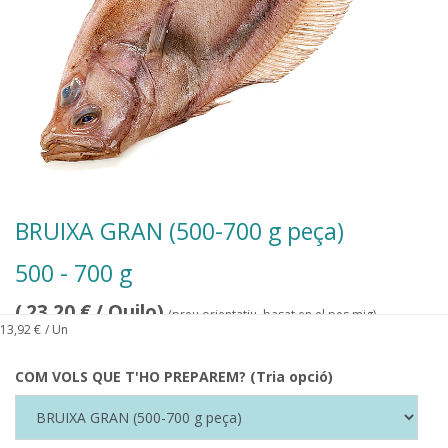
BRUIXA GRAN (500-700 g peça)
500 - 700 g
(
23,20
€
/ Quilo)
(preu orientatiu, basat en el pes mig)
13,92
€
/ Un
COM VOLS QUE T'HO PREPAREM? (Tria opció)