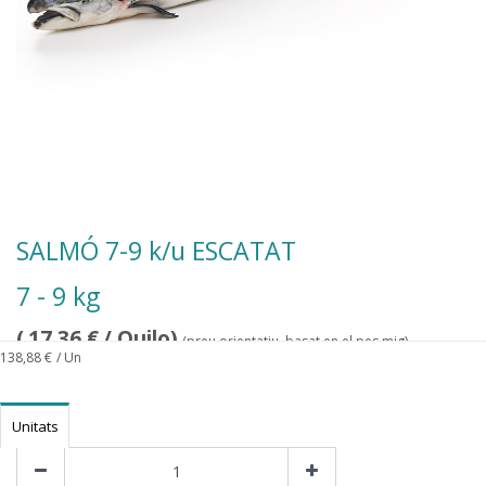
SALMÓ 7-9 k/u ESCATAT
7 - 9 kg
(
17,36
€
/ Quilo)
(preu orientatiu, basat en el pes mig)
138,88
€
/ Un
Unitats