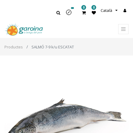
0
0
Català
Productes
SALMÓ 7-9 k/u ESCATAT